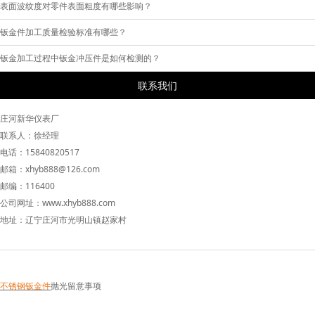
表面波纹度对零件表面粗度有哪些影响？
钣金件加工质量检验标准有哪些？
钣金加工过程中钣金冲压件是如何检测的？
联系我们
庄河新华仪表厂
联系人：徐经理
电话：15840820517
邮箱：xhyb888@126.com
邮编：116400
公司网址：www.xhyb888.com
地址：辽宁庄河市光明山镇赵家村
不锈钢钣金件
抛光留意事项