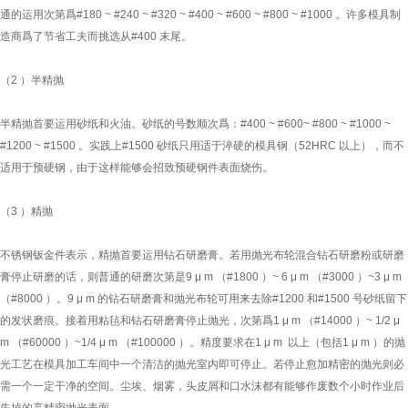
通的运用次第爲#180 ~ #240 ~ #320 ~ #400 ~ #600 ~ #800 ~ #1000 。许多模具制
造商爲了节省工夫而挑选从#400 末尾。
（2 ）半精抛
半精抛首要运用砂纸和火油。砂纸的号数顺次爲：#400 ~ #600~ #800 ~ #1000 ~
#1200 ~ #1500 。实践上#1500 砂纸只用适于淬硬的模具钢（52HRC 以上），而不
适用于预硬钢，由于这样能够会招致预硬钢件表面烧伤。
（3 ）精抛
不锈钢钣金件
表示，精抛首要运用钻石研磨膏。若用抛光布轮混合钻石研磨粉或研磨
膏停止研磨的话，则普通的研磨次第是9 μ m （#1800 ）~ 6 μ m （#3000 ）~3 μ m
（#8000 ）。9 μ m 的钻石研磨膏和抛光布轮可用来去除#1200 和#1500 号砂纸留下
的发状磨痕。接着用粘毡和钻石研磨膏停止抛光，次第爲1 μ m （#14000 ）~ 1/2 μ
m （#60000 ）~1/4 μ m （#100000 ）。精度要求在1 μ m 以上（包括1 μ m ）的抛
前一个：
无
ꄴ
光工艺在模具加工车间中一个清洁的抛光室内即可停止。若停止愈加精密的抛光则必
需一个一定干净的空间。尘埃、烟雾，头皮屑和口水沫都有能够作废数个小时作业后
后一个：
无
ꄲ
失掉的高精密抛光表面。