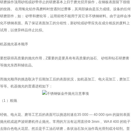
研磨操作顶用砂纸或砂带停止的研磨基本上归于磨光切开操作，在钢板表面留下很细
的纹路。 在用氧化铝作爲磨料时曾遇到过费事，其局部缘由是压力成绩。设备的任何
研磨部件，如： 砂带和磨轮等，运用前绝不能用于其它非不锈钢材料。由于这样会净
化不锈钢表面。爲了保证表面加工的分歧性，新砂轮或砂带应先在成分相反的废料上
试用，以便异样品停止比拟。
机器抛光基本顺序
要想获得高质量的抛光作用，Z重要的是要具有有高质量的油石、 砂纸和钻石研磨膏
等抛光东西和辅佐品。
而抛光顺序的挑选取决于后期加工后的表面状况，如机器加工、电火花加工，磨加工
等等。机器抛光的普通进程如下：
（1 ）粗抛
经铣、电火花、磨等工艺后的表面可以挑选转速在35 000 — 40 000 rpm 的旋转表面
抛光机或超声波研磨机停止抛光。常用的方法有运用直径Φ 3mm 、WA # 400 的轮子
去除白色电火花层。然后是手工油石研磨，条状油石加火油作爲光滑剂或冷却剂。普