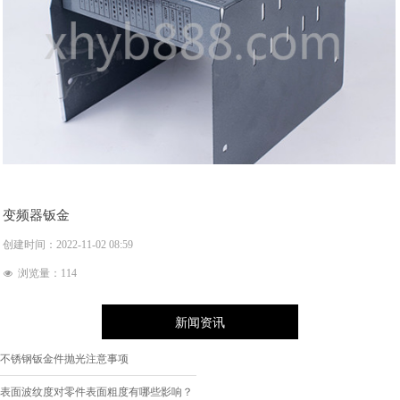
变频器钣金
创建时间：
2022-11-02
08:59
浏览量：
114
넶
新闻资讯
不锈钢钣金件抛光注意事项
表面波纹度对零件表面粗度有哪些影响？