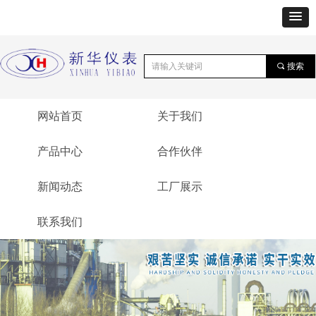
끠
搜索
网站首页
关于我们
产品中心
合作伙伴
新闻动态
工厂展示
联系我们